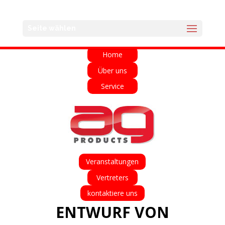
English
Français
Deutsch
Español
Seite wählen
Italiano
Home
Über uns
Service
Veranstaltungen
Vertreters
kontaktiere uns
ENTWURF VON