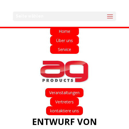
English
Français
Deutsch
Español
Seite wählen
Italiano
Home
Über uns
Service
Veranstaltungen
Vertreters
kontaktiere uns
ENTWURF VON