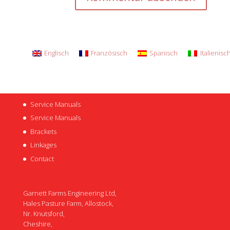
Englisch
Französisch
Spanisch
Italienisc
Service Manuals
Service Manuals
Brackets
Linkages
Contact
Garnett Farms Engineering Ltd,
Hales Pasture Farm, Allostock,
Nr. Knutsford,
Cheshire,