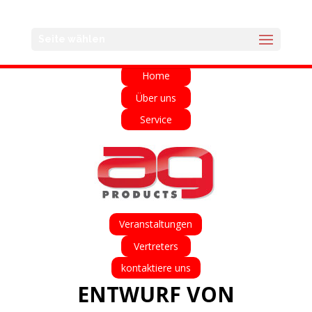
English
Français
Deutsch
Español
Seite wählen
Italiano
Home
Über uns
Service
Veranstaltungen
Vertreters
kontaktiere uns
ENTWURF VON