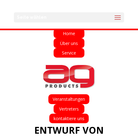
English
Français
Deutsch
Español
Seite wählen
Italiano
Home
Über uns
Service
Veranstaltungen
Vertreters
kontaktiere uns
ENTWURF VON