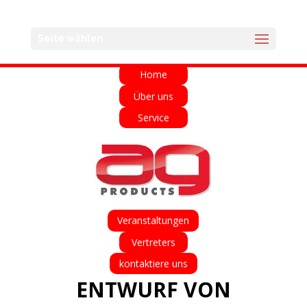
English
Français
Deutsch
Español
Seite wählen
Italiano
Home
Über uns
Service
Veranstaltungen
Vertreters
kontaktiere uns
ENTWURF VON