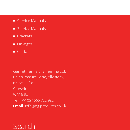
Service Manuals
Service Manuals
Brackets
Linkages
Contact
Garnett Farms Engineering Ltd,
Hales Pasture Farm, Allostock,
Nr. Knutsford,
Cheshire,
WA16 9LT
Tel: +44 (0) 1565 722 922
Email
:
info@ag-products.co.uk
Search