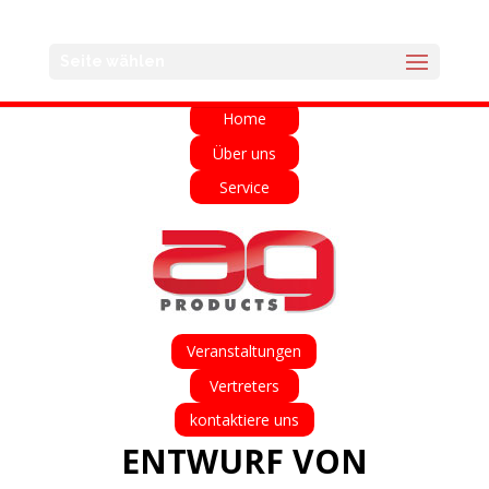
English
Français
Deutsch
Español
Seite wählen
Italiano
Home
Über uns
Service
Veranstaltungen
Vertreters
kontaktiere uns
ENTWURF VON