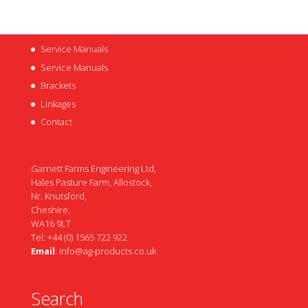
Service Manuals
Service Manuals
Brackets
Linkages
Contact
Garnett Farms Engineering Ltd,
Hales Pasture Farm, Allostock,
Nr. Knutsford,
Cheshire,
WA16 9LT
Tel: +44 (0) 1565 722 922
Email
:
info@ag-products.co.uk
Search