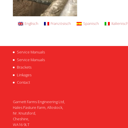
Englisch
Französisch
Spanisch
Italienisc
Service Manuals
Service Manuals
Brackets
Linkages
Contact
Garnett Farms Engineering Ltd,
Hales Pasture Farm, Allostock,
Nr. Knutsford,
Cheshire,
WA16 9LT