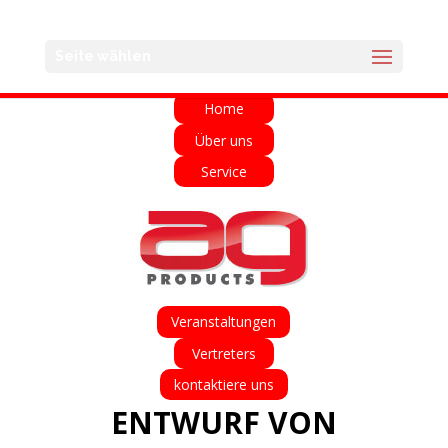
English
Français
Deutsch
Español
Seite wählen
Italiano
Home
Über uns
Service
Veranstaltungen
Vertreters
kontaktiere uns
ENTWURF VON