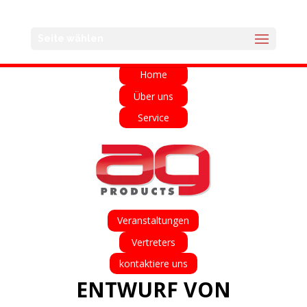
English
Français
Deutsch
Español
Seite wählen
Italiano
Home
Über uns
Service
Veranstaltungen
Vertreters
kontaktiere uns
ENTWURF VON