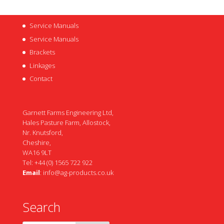
Service Manuals
Service Manuals
Brackets
Linkages
Contact
Garnett Farms Engineering Ltd,
Hales Pasture Farm, Allostock,
Nr. Knutsford,
Cheshire,
WA16 9LT
Tel: +44 (0) 1565 722 922
Email
:
info@ag-products.co.uk
Search