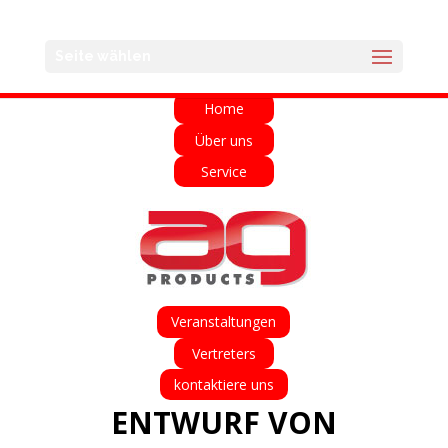
English
Français
Deutsch
Español
Seite wählen
Italiano
Home
Über uns
Service
Veranstaltungen
Vertreters
kontaktiere uns
ENTWURF VON