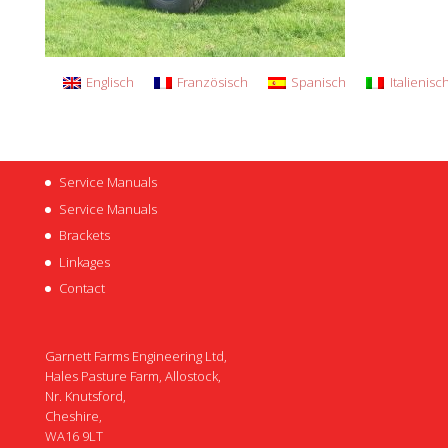
Englisch
Französisch
Spanisch
Italienisc
Service Manuals
Service Manuals
Brackets
Linkages
Contact
Garnett Farms Engineering Ltd,
Hales Pasture Farm, Allostock,
Nr. Knutsford,
Cheshire,
WA16 9LT