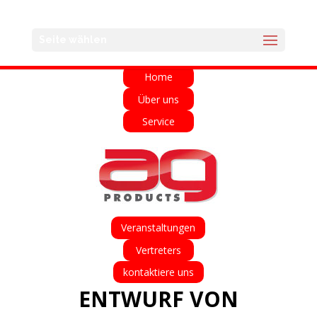
English
Français
Deutsch
Español
Seite wählen
Italiano
Home
Über uns
Service
Veranstaltungen
Vertreters
kontaktiere uns
ENTWURF VON