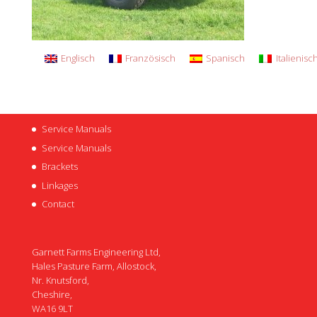
Englisch
Französisch
Spanisch
Italienisc
Service Manuals
Service Manuals
Brackets
Linkages
Contact
Garnett Farms Engineering Ltd,
Hales Pasture Farm, Allostock,
Nr. Knutsford,
Cheshire,
WA16 9LT