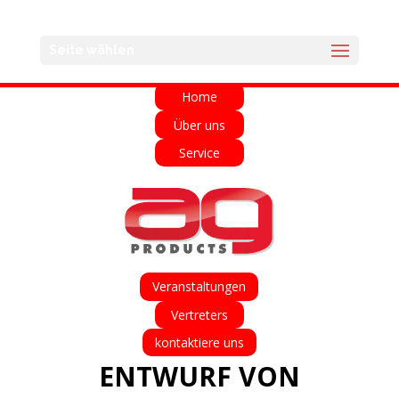
English
Français
Deutsch
Español
Seite wählen
Italiano
Home
Über uns
Service
Veranstaltungen
Vertreters
kontaktiere uns
ENTWURF VON