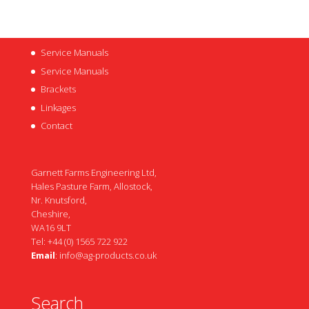
Service Manuals
Service Manuals
Brackets
Linkages
Contact
Garnett Farms Engineering Ltd,
Hales Pasture Farm, Allostock,
Nr. Knutsford,
Cheshire,
WA16 9LT
Tel: +44 (0) 1565 722 922
Email
:
info@ag-products.co.uk
Search