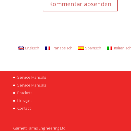
Englisch
Französisch
Spanisch
Italienisc
Service Manuals
Service Manuals
Brackets
Linkages
Contact
Garnett Farms Engineering Ltd,