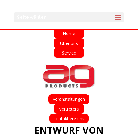
English
Français
Deutsch
Español
Seite wählen
Italiano
Home
Über uns
Service
Veranstaltungen
Vertreters
kontaktiere uns
ENTWURF VON