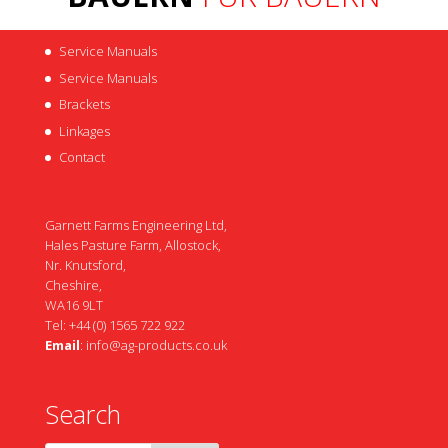
Service Manuals
Service Manuals
Brackets
Linkages
Contact
Garnett Farms Engineering Ltd,
Hales Pasture Farm, Allostock,
Nr. Knutsford,
Cheshire,
WA16 9LT
Tel: +44 (0) 1565 722 922
Email
:
info@ag-products.co.uk
Search