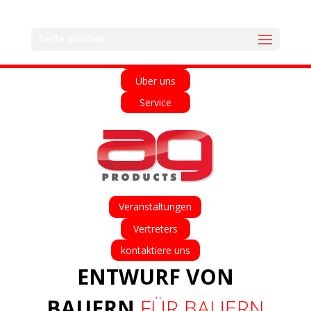
English
Français
Deutsch
Español
Seite wählen
Home
Über uns
Service
Veranstaltungen
Vertreters
kontaktiere uns
ENTWURF VON
BAUERN
FÜR BAUERN