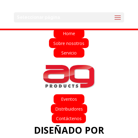
English
Français
Deutsch
Español
Seleccionar página
Italiano
Home
Sobre nosotros
Servicio
Eventos
Distribuidores
Contáctenos
DISEÑADO POR