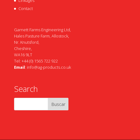
Linkages
Contact
Garnett Farms Engineering Ltd,
Hales Pasture Farm, Allostock,
Nr. Knutsford,
Cheshire,
WA16 9LT
Tel: +44 (0) 1565 722 922
Email
:
info@ag-products.co.uk
Search