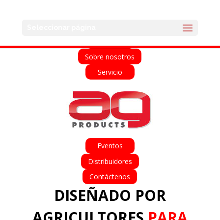
English
Français
Deutsch
Español
Seleccionar página
Home
Sobre nosotros
Servicio
Eventos
Distribuidores
Contáctenos
DISEÑADO POR
AGRICULTORES
PARA