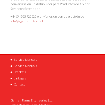
convertirse en un distribuidor para Productos de AG por
favor contáctenos en
+44 (0)1565 722922 o
envíenos un correo electrónico
info@ag-products.co.uk
Service Manuals
Service Manuals
Brackets
Linkages
Contact
Garnett Farms Engineering Ltd,
Hales Pasture Farm, Allostock,