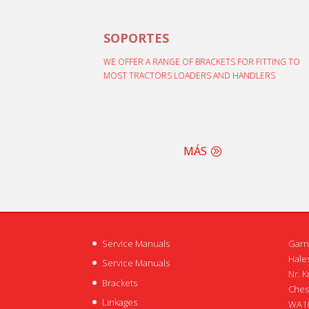
SOPORTES
WE OFFER A RANGE OF BRACKETS FOR FITTING TO
MOST TRACTORS LOADERS AND HANDLERS
MÁS
Service Manuals
Garn
Hales
Service Manuals
Nr. K
Brackets
Ches
Linkages
WA16