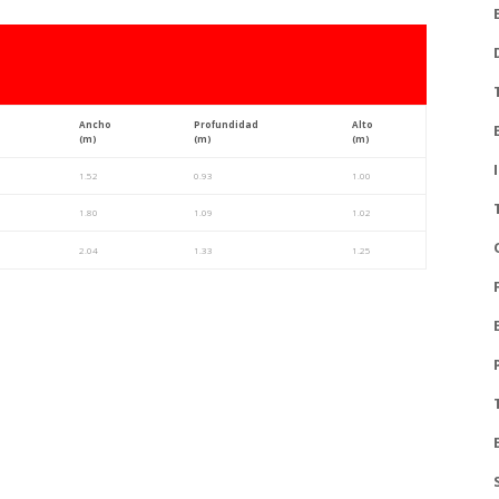
Ancho
Profundidad
Alto
(m)
(m)
(m)
1.52
0.93
1.00
1.80
1.09
1.02
2.04
1.33
1.25