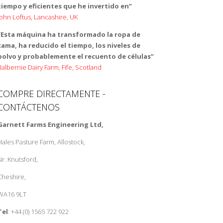
tiempo y eficientes que he invertido en”
John Loftus, Lancashire, UK
“Esta máquina ha transformado la ropa de
cama, ha reducido el tiempo, los niveles de
polvo y probablemente el recuento de células”
Balbernie Dairy Farm, Fife, Scotland
COMPRE DIRECTAMENTE -
CONTÁCTENOS
Garnett Farms Engineering Ltd,
Hales Pasture Farm, Allostock,
Nr. Knutsford,
Cheshire,
WA16 9LT
Tel
: +44 (0) 1565 722 922