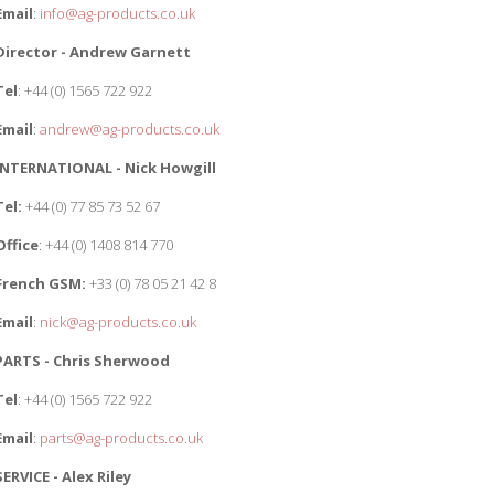
Email
:
info@ag-products.co.uk
Director - Andrew Garnett
Tel
: +44 (0) 1565 722 922
Email
:
andrew@ag-products.co.uk
INTERNATIONAL - Nick Howgill
Tel:
+44 (0) 77 85 73 52 67
Office
: +44 (0) 1408 814 770
French GSM:
+33 (0) 78 05 21 42 8
Email
:
nick@ag-products.co.uk
PARTS - Chris Sherwood
Tel
: +44 (0) 1565 722 922
Email
:
parts@ag-products.co.uk
SERVICE - Alex Riley