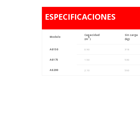
ESPECIFICACIONES
Capacidad
Sin carga
Modelo
3
(m
)
(kg)
AG150
0.90
318
AG175
1.50
530
AG200
2.10
560