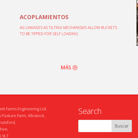
ACOPLAMIENTOS
AG LINKAGES AS TILTING MECHANISMS ALLOW BUCKETS
TO BE TIPPED FOR SELF LOADING
MÁS
Search
ett Farms Engineering Ltd,
 Pasture Farm, Allostock,
nutsford,
hire,
 9LT