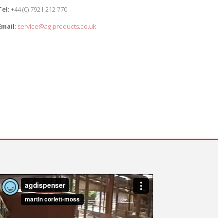
Tel
: +44 (0) 7921 212 770
Email
:
service@ag-products.co.uk