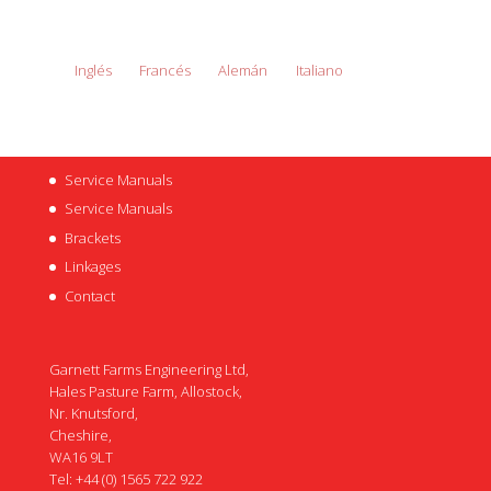
Inglés
Francés
Alemán
Italiano
Service Manuals
Service Manuals
Brackets
Linkages
Contact
Garnett Farms Engineering Ltd,
Hales Pasture Farm, Allostock,
Nr. Knutsford,
Cheshire,
WA16 9LT
Tel: +44 (0) 1565 722 922