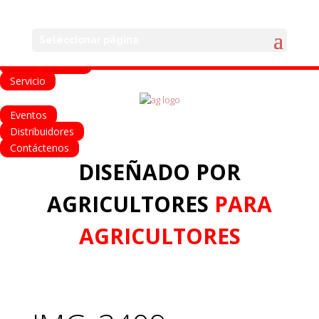
English
Français
Deutsch
Español
Italiano
Seleccionar página
Home
Sobre nosotros
Servicio
Eventos
Distribuidores
Contáctenos
DISEÑADO POR
AGRICULTORES
PARA
AGRICULTORES