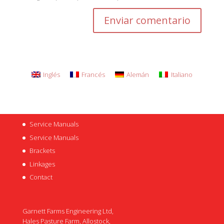
Inglés
Francés
Alemán
Italiano
Service Manuals
Service Manuals
Brackets
Linkages
Contact
Garnett Farms Engineering Ltd,
Hales Pasture Farm, Allostock,