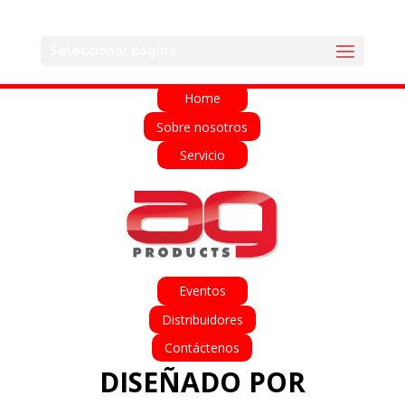
English
Français
Deutsch
Español
Seleccionar página
Italiano
Home
Sobre nosotros
Servicio
Eventos
Distribuidores
Contáctenos
DISEÑADO POR