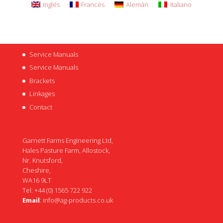
Inglés
Francés
Alemán
Italiano
Service Manuals
Service Manuals
Brackets
Linkages
Contact
Garnett Farms Engineering Ltd,
Hales Pasture Farm, Allostock,
Nr. Knutsford,
Cheshire,
WA16 9LT
Tel: +44 (0) 1565 722 922
Email
:
info@ag-products.co.uk