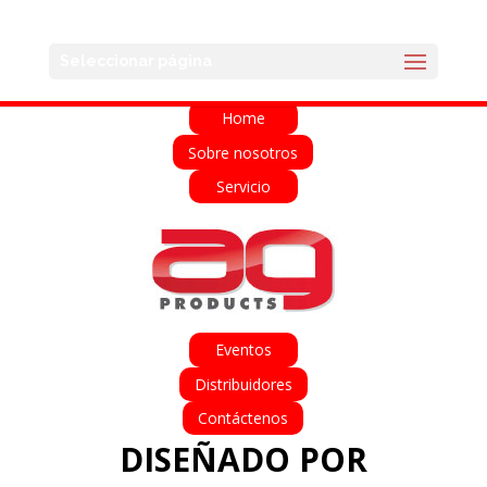
English
Français
Deutsch
Español
Seleccionar página
Italiano
Home
Sobre nosotros
Servicio
Eventos
Distribuidores
Contáctenos
DISEÑADO POR