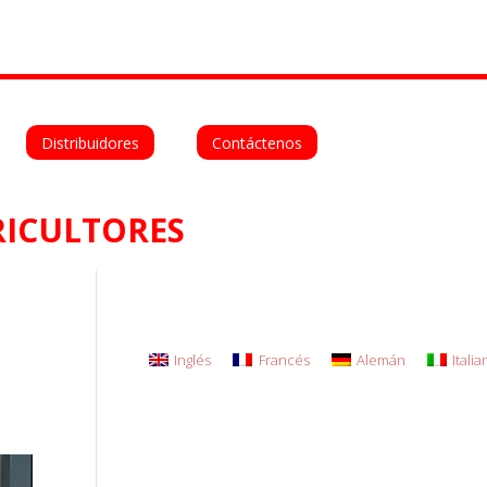
Deutsch
Español
Italiano
Distribuidores
Contáctenos
ICULTORES
Inglés
Francés
Alemán
Itali