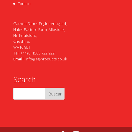
Contact
Garnett Farms Engineering Ltd,
Hales Pasture Farm, Allostock,
Nr. Knutsford,
Cheshire,
WA16 9LT
Tel: +44 (0) 1565 722 922
Email
:
info@ag-products.co.uk
Search