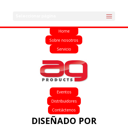
English
Français
Deutsch
Español
Seleccionar página
Italiano
Home
Sobre nosotros
Servicio
Eventos
Distribuidores
Contáctenos
DISEÑADO POR