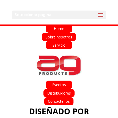
English
Français
Deutsch
Español
Seleccionar página
Italiano
Home
Sobre nosotros
Servicio
Eventos
Distribuidores
Contáctenos
DISEÑADO POR