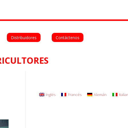
Deutsch
Español
Italiano
Distribuidores
Contáctenos
ICULTORES
Inglés
Francés
Alemán
Itali