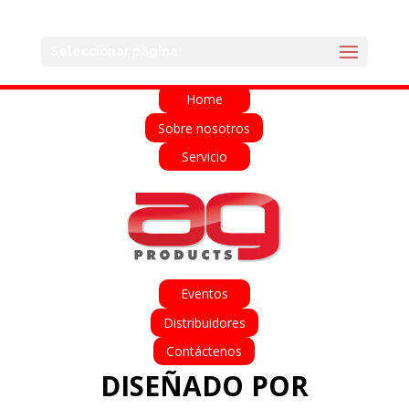
English
Français
Deutsch
Español
Seleccionar página
Italiano
Home
Sobre nosotros
Servicio
Eventos
Distribuidores
Contáctenos
DISEÑADO POR