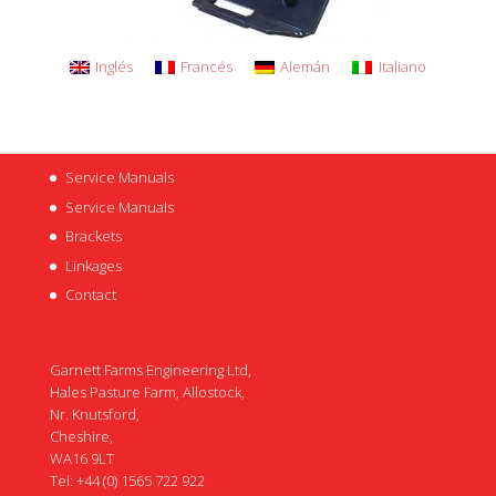
Inglés
Francés
Alemán
Italiano
Service Manuals
Service Manuals
Brackets
Linkages
Contact
Garnett Farms Engineering Ltd,
Hales Pasture Farm, Allostock,
Nr. Knutsford,
Cheshire,
WA16 9LT
Tel: +44 (0) 1565 722 922