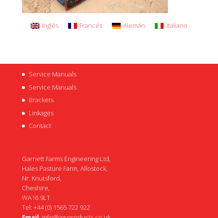
Inglés
Francés
Alemán
Italiano
Service Manuals
Service Manuals
Brackets
Linkages
Contact
Garnett Farms Engineering Ltd,
Hales Pasture Farm, Allostock,
Nr. Knutsford,
Cheshire,
WA16 9LT
Tel: +44 (0) 1565 722 922
Email
:
info@ag-products.co.uk