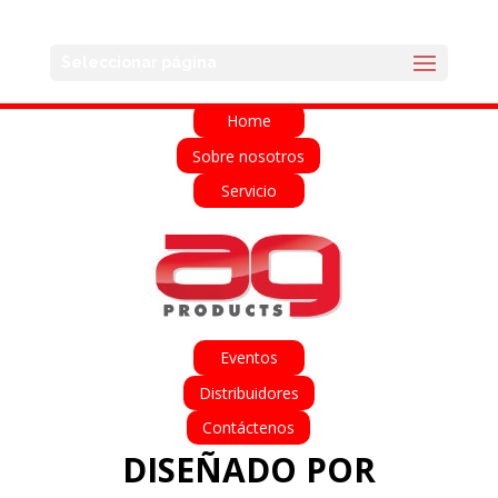
English
Français
Deutsch
Español
Seleccionar página
Italiano
Home
Sobre nosotros
Servicio
Eventos
Distribuidores
Contáctenos
DISEÑADO POR