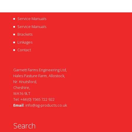
Service Manuals
Service Manuals
Brackets
Linkages
Contact
Garnett Farms Engineering Ltd,
Hales Pasture Farm, Allostock,
Nr. Knutsford,
Cheshire,
WA16 9LT
Tel: +44 (0) 1565 722 922
Email
:
info@ag-products.co.uk
Search