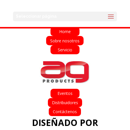
English
Français
Deutsch
Español
Seleccionar página
Italiano
Home
Sobre nosotros
Servicio
Eventos
Distribuidores
Contáctenos
DISEÑADO POR