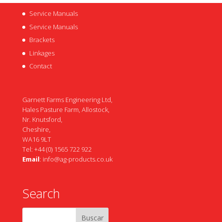
Service Manuals
Service Manuals
Brackets
Linkages
Contact
Garnett Farms Engineering Ltd,
Hales Pasture Farm, Allostock,
Nr. Knutsford,
Cheshire,
WA16 9LT
Tel: +44 (0) 1565 722 922
Email
:
info@ag-products.co.uk
Search