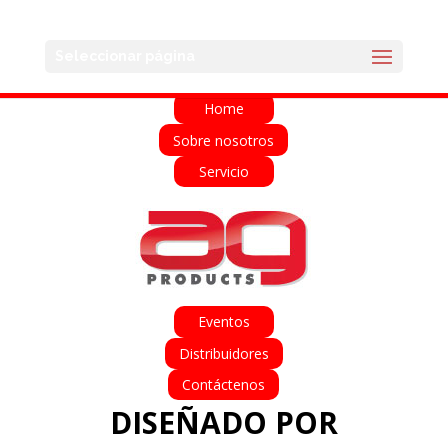
English
Français
Deutsch
Español
Seleccionar página
Italiano
Home
Sobre nosotros
Servicio
Eventos
Distribuidores
Contáctenos
DISEÑADO POR