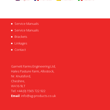
Service Manuals
Service Manuals
Brackets
Linkages
Contact
Garnett Farms Engineering Ltd,
Hales Pasture Farm, Allostock,
Nr. Knutsford,
Cheshire,
WA16 9LT
Tel: +44 (0) 1565 722 922
Email
:
info@ag-products.co.uk