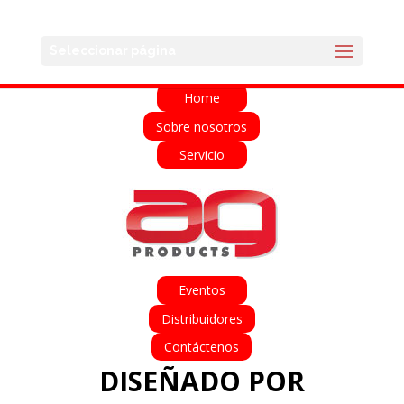
English
Français
Deutsch
Español
Seleccionar página
Italiano
Home
Sobre nosotros
Servicio
Eventos
Distribuidores
Contáctenos
DISEÑADO POR