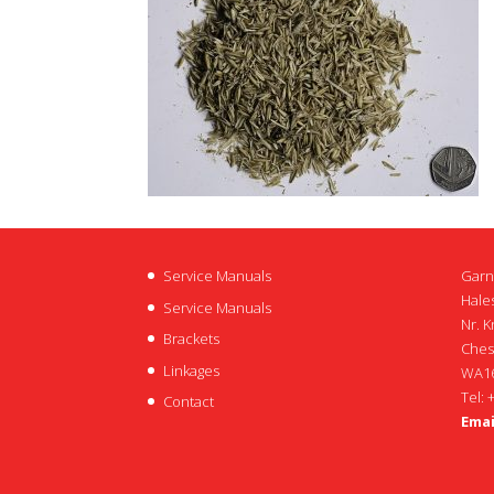
Service Manuals
Garn
Hales
Service Manuals
Nr. K
Brackets
Ches
Linkages
WA16
Tel: 
Contact
Emai