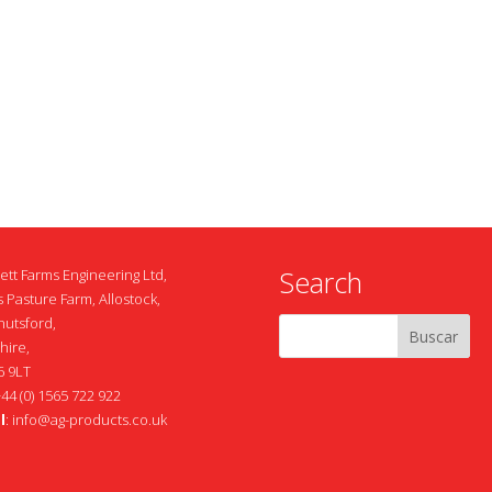
Search
ett Farms Engineering Ltd,
 Pasture Farm, Allostock,
nutsford,
hire,
 9LT
+44 (0) 1565 722 922
l
:
info@ag-products.co.uk