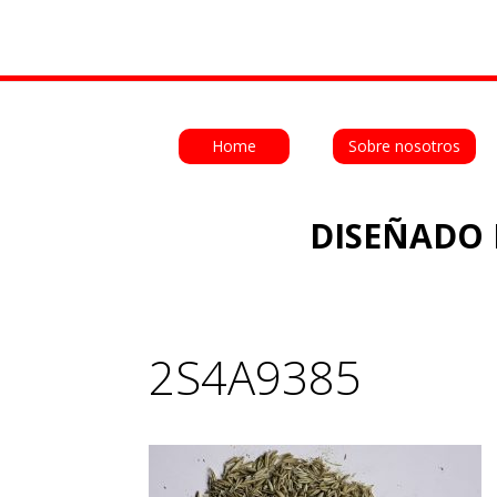
Home
Sobre nosotros
DISEÑADO 
2S4A9385