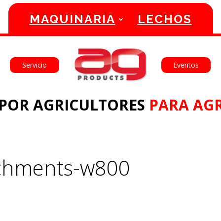
MAQUINARIA
LECHOS
English
Français
Servicio
Eventos
POR AGRICULTORES
PARA AGR
achments-w800