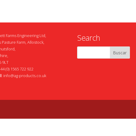
Search
ett Farms Engineering Ltd,
 Pasture Farm, Allostock,
nutsford,
hire,
 9LT
+44 (0) 1565 722 922
l
:
info@ag-products.co.uk