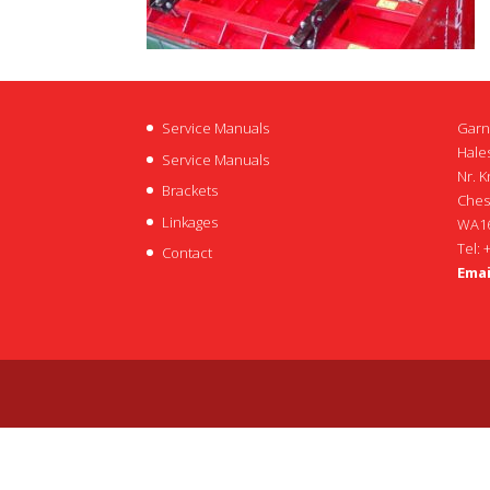
Service Manuals
Garn
Hales
Service Manuals
Nr. K
Brackets
Ches
Linkages
WA16
Tel: 
Contact
Emai