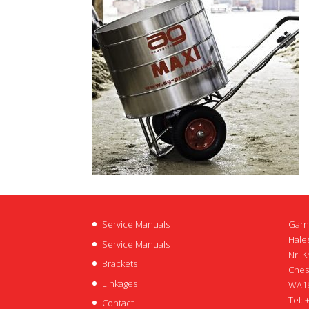
Service Manuals
Garn
Hales
Service Manuals
Nr. K
Brackets
Ches
Linkages
WA16
Tel: 
Contact