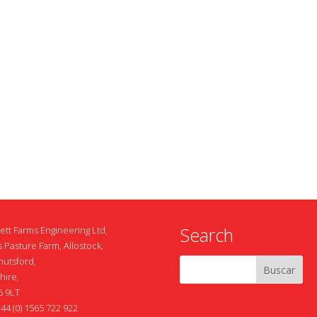
Search
ett Farms Engineering Ltd,
 Pasture Farm, Allostock,
nutsford,
hire,
 9LT
+44 (0) 1565 722 922