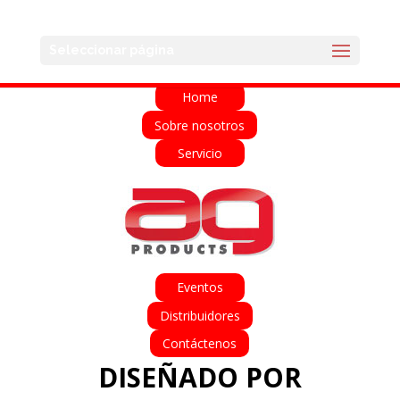
English
Français
Deutsch
Español
Seleccionar página
Italiano
Home
Sobre nosotros
Servicio
Eventos
Distribuidores
Contáctenos
DISEÑADO POR