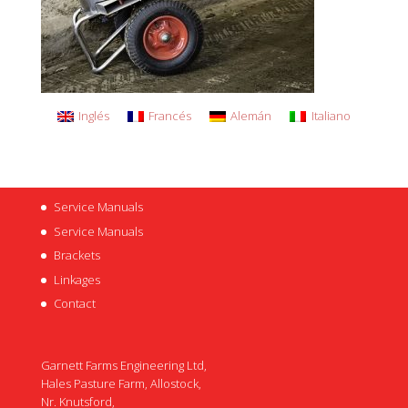
Inglés
Francés
Alemán
Italiano
Service Manuals
Service Manuals
Brackets
Linkages
Contact
Garnett Farms Engineering Ltd,
Hales Pasture Farm, Allostock,
Nr. Knutsford,