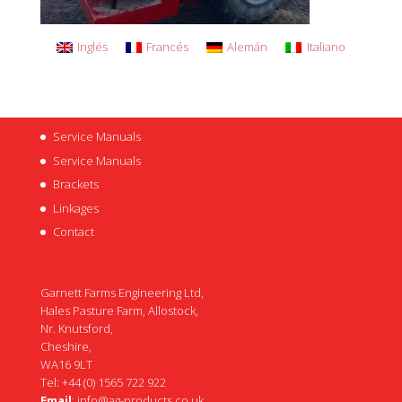
Inglés
Francés
Alemán
Italiano
Service Manuals
Service Manuals
Brackets
Linkages
Contact
Garnett Farms Engineering Ltd,
Hales Pasture Farm, Allostock,
Nr. Knutsford,
Cheshire,
WA16 9LT
Tel: +44 (0) 1565 722 922
Email
:
info@ag-products.co.uk