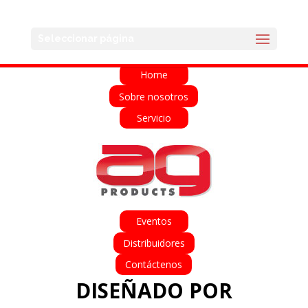
English
Français
Deutsch
Español
Seleccionar página
Italiano
Home
Sobre nosotros
Servicio
Eventos
Distribuidores
Contáctenos
DISEÑADO POR