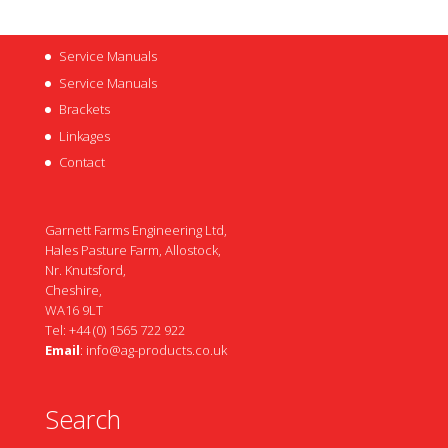
Service Manuals
Service Manuals
Brackets
Linkages
Contact
Garnett Farms Engineering Ltd,
Hales Pasture Farm, Allostock,
Nr. Knutsford,
Cheshire,
WA16 9LT
Tel: +44 (0) 1565 722 922
Email
:
info@ag-products.co.uk
Search