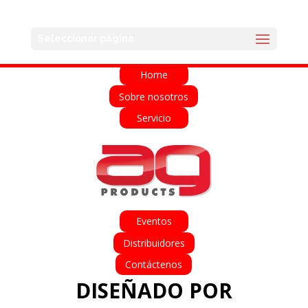
English
Français
Deutsch
Español
Seleccionar página
Italiano
Home
Sobre nosotros
Servicio
Eventos
Distribuidores
Contáctenos
DISEÑADO POR