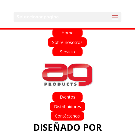
English
Français
Deutsch
Español
Seleccionar página
Italiano
Home
Sobre nosotros
Servicio
Eventos
Distribuidores
Contáctenos
DISEÑADO POR