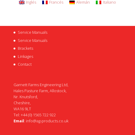
Inglés
Francés
Alemán
Italiano
Service Manuals
Service Manuals
Brackets
Linkages
Contact
Garnett Farms Engineering Ltd,
Hales Pasture Farm, Allostock,
Nr. Knutsford,
Cheshire,
WA16 9LT
Tel: +44 (0) 1565 722 922
Email
:
info@ag-products.co.uk