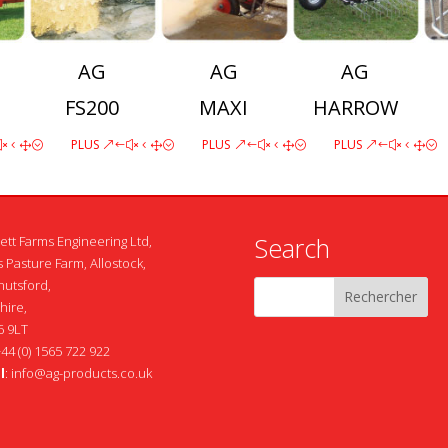
AG
AG
AG
FS200
MAXI
HARROW
PLUS
PLUS
PLUS
Search
ett Farms Engineering Ltd,
 Pasture Farm, Allostock,
nutsford,
hire,
 9LT
+44 (0) 1565 722 922
l
:
info@ag-products.co.uk