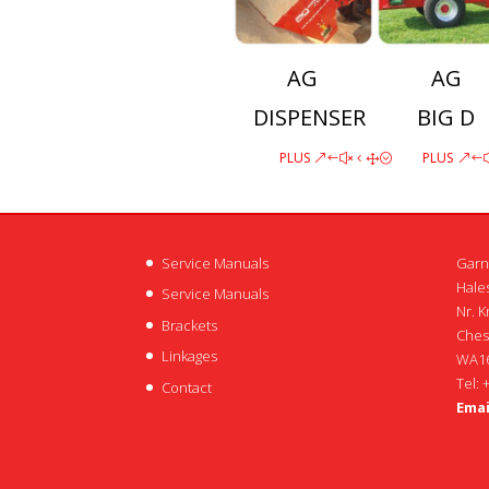
AG
AG
DISPENSER
BIG D
PLUS
PLUS
Service Manuals
Garn
Hales
Service Manuals
Nr. K
Brackets
Ches
Linkages
WA16
Tel: 
Contact
Emai