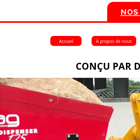
NOS
Accueil
À propos de nous
CONÇU PAR D
[/db_pb_slide]
[/db_pb_slide]