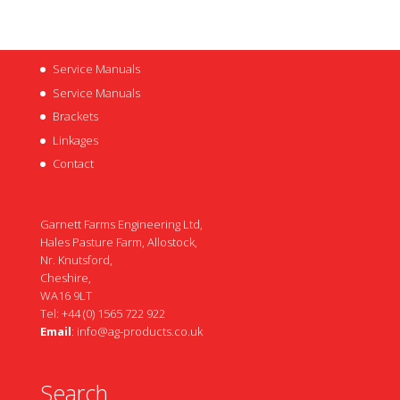
Service Manuals
Service Manuals
Brackets
Linkages
Contact
Garnett Farms Engineering Ltd,
Hales Pasture Farm, Allostock,
Nr. Knutsford,
Cheshire,
WA16 9LT
Tel: +44 (0) 1565 722 922
Email
:
info@ag-products.co.uk
Search