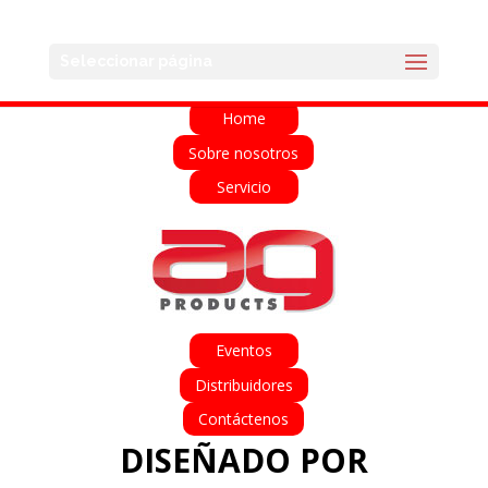
English
Français
Deutsch
Español
Seleccionar página
Italiano
Home
Sobre nosotros
Servicio
Eventos
Distribuidores
Contáctenos
DISEÑADO POR