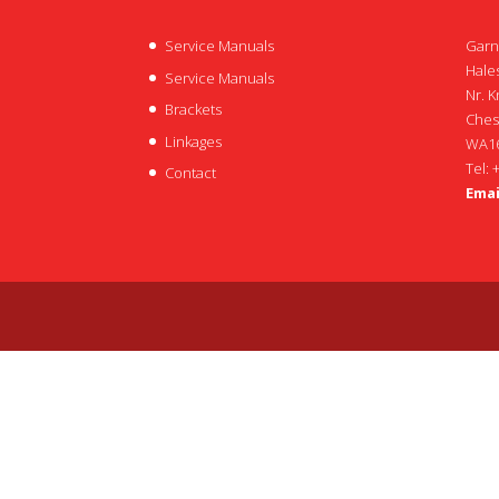
Service Manuals
Garn
Hales
Service Manuals
Nr. K
Brackets
Ches
Linkages
WA16
Tel: 
Contact
Emai