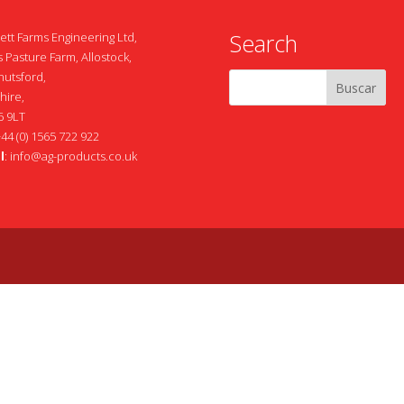
Search
ett Farms Engineering Ltd,
 Pasture Farm, Allostock,
nutsford,
hire,
 9LT
+44 (0) 1565 722 922
l
:
info@ag-products.co.uk