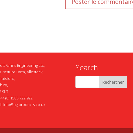
Search
ett Farms Engineering Ltd,
 Pasture Farm, Allostock,
nutsford,
hire,
 9LT
+44 (0) 1565 722 922
l
:
info@ag-products.co.uk