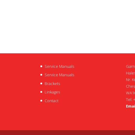
Service Manuals
Garn
Hales
Service Manuals
Nr. K
Brackets
Ches
Linkages
WA16
Tel: 
Contact
Emai