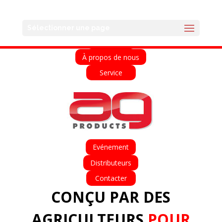
English
Français
Deutsch
Español
Sélectionner une page
Accueil
À propos de nous
Service
Evénement
Distributeurs
Contacter
CONÇU PAR DES
AGRICULTEURS
POUR