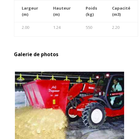
Largeur
Hauteur
Poids
Capacité
(m)
(m)
(kg)
(m3)
2.00
1.24
550
2.20
Galerie de photos