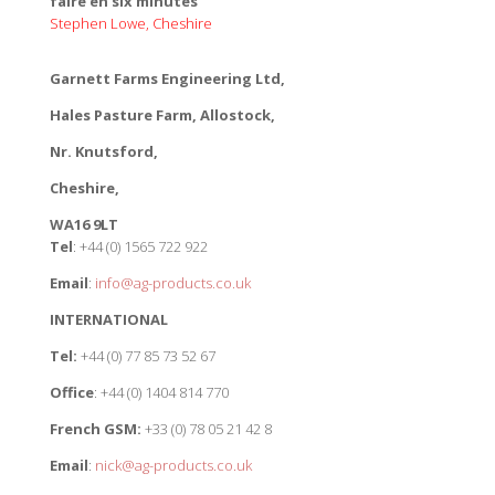
faire en six minutes”
Stephen Lowe, Cheshire
Garnett Farms Engineering Ltd,
Hales Pasture Farm, Allostock,
Nr. Knutsford,
Cheshire,
WA16 9LT
Tel
: +44 (0) 1565 722 922
Email
:
info@ag-products.co.uk
INTERNATIONAL
Tel:
+44 (0) 77 85 73 52 67
Office
: +44 (0) 1404 814 770
French GSM:
+33 (0) 78 05 21 42 8
Email
:
nick@ag-products.co.uk