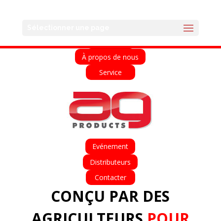
English
Français
Deutsch
Español
Sélectionner une page
Accueil
À propos de nous
Service
Evénement
Distributeurs
Contacter
CONÇU PAR DES
AGRICULTEURS
POUR