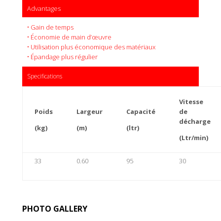
Advantages
• Gain de temps
• Économie de main d’œuvre
• Utilisation plus économique des matériaux
• Épandage plus régulier
Specifications
Vitesse
Poids
Largeur
Capacité
de
décharge
(kg)
(m)
(ltr)
(Ltr/min)
33
0.60
95
30
PHOTO GALLERY