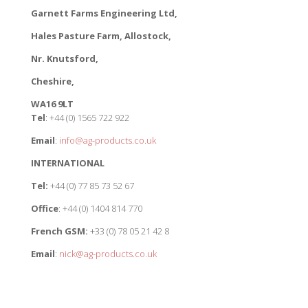
Garnett Farms Engineering Ltd,
Hales Pasture Farm, Allostock,
Nr. Knutsford,
Cheshire,
WA16 9LT
Tel
: +44 (0) 1565 722 922
Email
:
info@ag-products.co.uk
INTERNATIONAL
Tel:
+44 (0) 77 85 73 52 67
Office
: +44 (0) 1404 814 770
French GSM:
+33 (0) 78 05 21 42 8
Email
:
nick@ag-products.co.uk