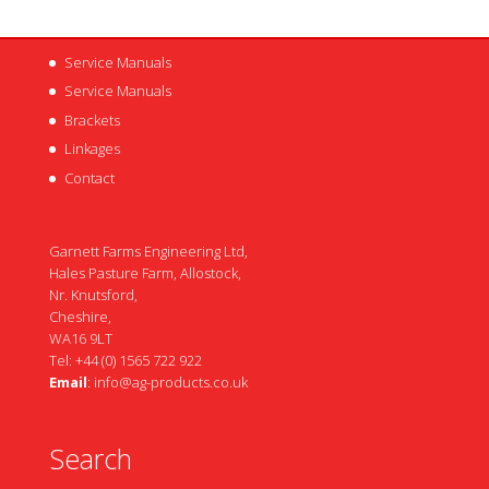
Service Manuals
Service Manuals
Brackets
Linkages
Contact
Garnett Farms Engineering Ltd,
Hales Pasture Farm, Allostock,
Nr. Knutsford,
Cheshire,
WA16 9LT
Tel: +44 (0) 1565 722 922
Email
:
info@ag-products.co.uk
Search