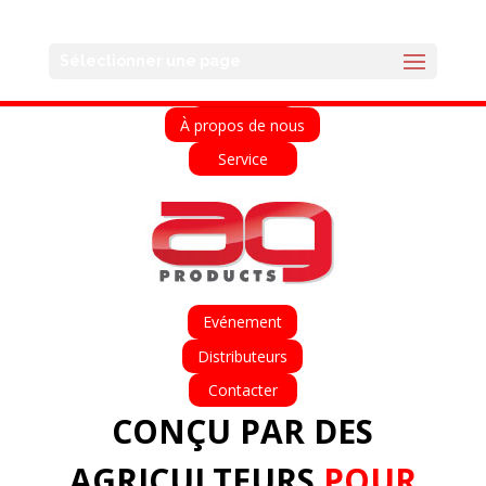
English
Français
Deutsch
Español
Sélectionner une page
Accueil
À propos de nous
Service
Evénement
Distributeurs
Contacter
CONÇU PAR DES
AGRICULTEURS
POUR