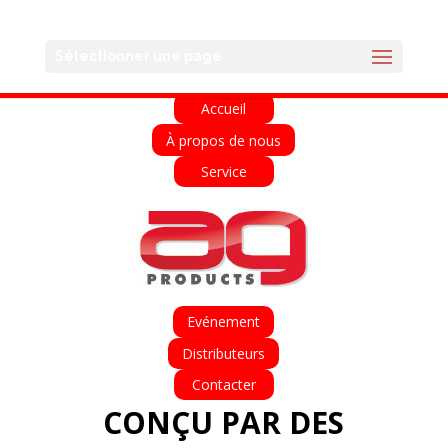
English
Français
Deutsch
Español
Sélectionner une page
Italiano
Accueil
À propos de nous
Service
Evénement
Distributeurs
Contacter
CONÇU PAR DES