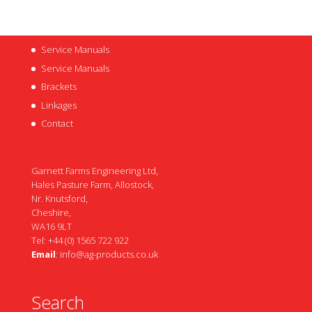
Service Manuals
Service Manuals
Brackets
Linkages
Contact
Garnett Farms Engineering Ltd,
Hales Pasture Farm, Allostock,
Nr. Knutsford,
Cheshire,
WA16 9LT
Tel: +44 (0) 1565 722 922
Email
:
info@ag-products.co.uk
Search