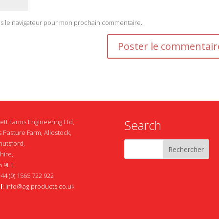
ns le navigateur pour mon prochain commentaire.
Search
ett Farms Engineering Ltd,
 Pasture Farm, Allostock,
nutsford,
hire,
 9LT
+44 (0) 1565 722 922
l
:
info@ag-products.co.uk