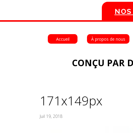
NOS
Accueil
À propos de nous
CONÇU PAR D
171x149px
Juil 19, 2018