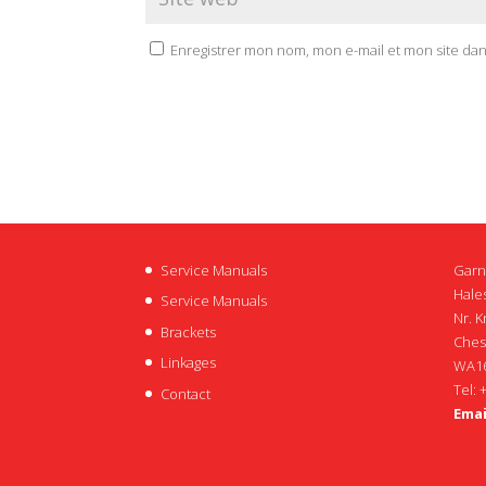
Enregistrer mon nom, mon e-mail et mon site da
Service Manuals
Garn
Hales
Service Manuals
Nr. K
Brackets
Ches
Linkages
WA16
Tel: 
Contact
Emai