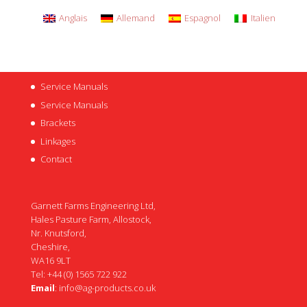
Anglais
Allemand
Espagnol
Italien
Service Manuals
Service Manuals
Brackets
Linkages
Contact
Garnett Farms Engineering Ltd,
Hales Pasture Farm, Allostock,
Nr. Knutsford,
Cheshire,
WA16 9LT
Tel: +44 (0) 1565 722 922
Email
:
info@ag-products.co.uk