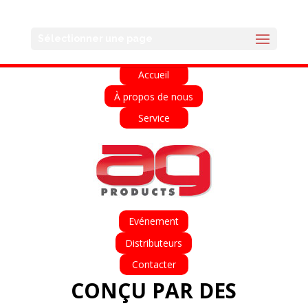
English
Français
Deutsch
Español
Sélectionner une page
Italiano
Accueil
À propos de nous
Service
Evénement
Distributeurs
Contacter
CONÇU PAR DES