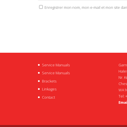
Enregistrer mon nom, mon e-mail et mon site da
Service Manuals
Garn
Hales
Service Manuals
Nr. K
Brackets
Ches
Linkages
WA16
Tel: 
Contact
Emai