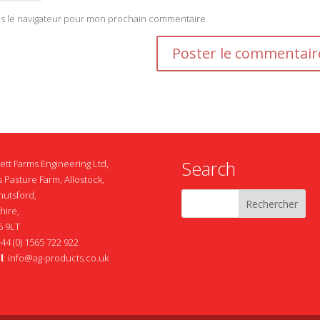
ns le navigateur pour mon prochain commentaire.
Search
ett Farms Engineering Ltd,
 Pasture Farm, Allostock,
nutsford,
hire,
 9LT
+44 (0) 1565 722 922
l
:
info@ag-products.co.uk