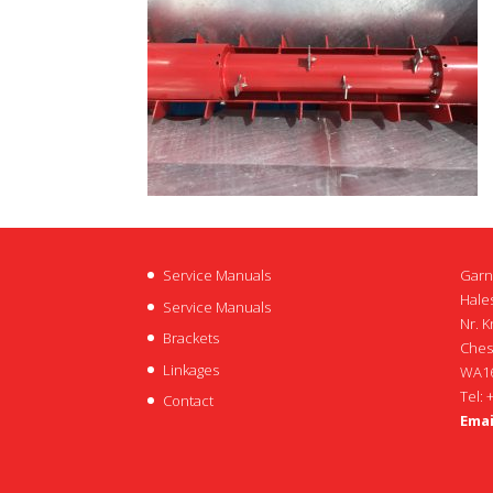
Service Manuals
Garn
Hales
Service Manuals
Nr. K
Brackets
Ches
Linkages
WA16
Tel: 
Contact
Emai