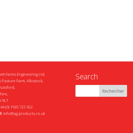
Search
ett Farms Engineering Ltd,
 Pasture Farm, Allostock,
nutsford,
hire,
 9LT
+44 (0) 1565 722 922
l
:
info@ag-products.co.uk