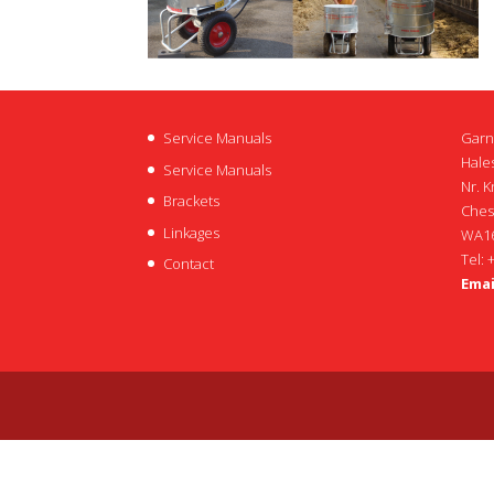
Service Manuals
Garn
Hales
Service Manuals
Nr. K
Brackets
Ches
Linkages
WA16
Tel: 
Contact
Emai