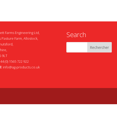
Search
ett Farms Engineering Ltd,
 Pasture Farm, Allostock,
nutsford,
hire,
 9LT
+44 (0) 1565 722 922
l
:
info@ag-products.co.uk