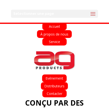
English
Français
Deutsch
Español
Sélectionner une page
Italiano
Accueil
À propos de nous
Service
Evénement
Distributeurs
Contacter
CONÇU PAR DES