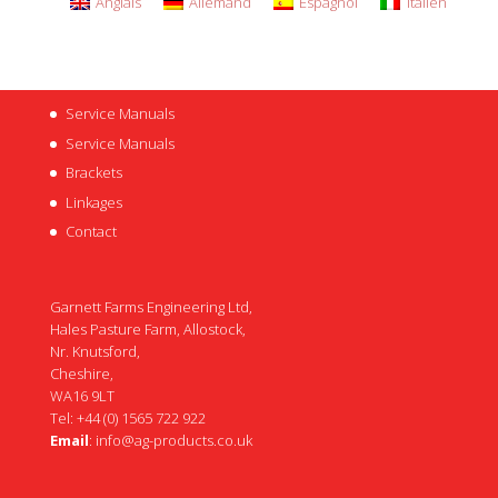
Anglais
Allemand
Espagnol
Italien
Service Manuals
Service Manuals
Brackets
Linkages
Contact
Garnett Farms Engineering Ltd,
Hales Pasture Farm, Allostock,
Nr. Knutsford,
Cheshire,
WA16 9LT
Tel: +44 (0) 1565 722 922
Email
:
info@ag-products.co.uk